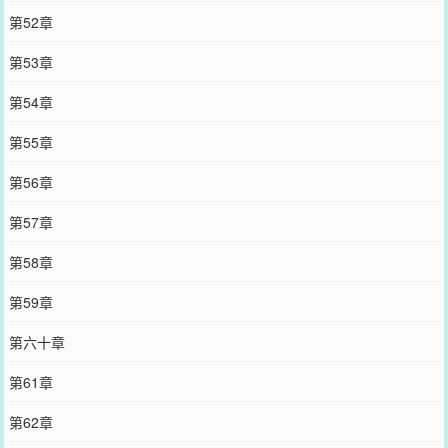
第52章
第53章
第54章
第55章
第56章
第57章
第58章
第59章
第六十章
第61章
第62章