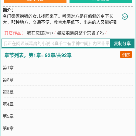
简介：
名门秦家抱错的女儿找回来了。听闻对方是在偏僻的乡下长
大，那种地方，交通不便，教育水平低下，出来的人又能好到
哪儿去？一时之间，秦家全家愁的辗转难眠。见面第一天。秦妈妈：
其它作品：
我在恋综拆cp
/
晏姑娘逼疯整个京城了吗
/
月儿也十五了，还在读书吗？中考刚结束，如果还在读书，没有辍
学，高中你就和阮阮读同一所吧。假千金秦阮骄傲的挺了挺胸：是
复制分享
啊，姐姐。我今年考了五百四十五分，进了全市最好的高中。姐姐，
你考了多少分呀？陆月：七百四十五。秦爸爸：
章节列表，第1章~ 92章/共92章
倒序
您要是觉得《
真千金有学神空间
》还不错的话请不要忘记向您QQ群和
微博微信里的朋友推荐哦！
第1章
第2章
第3章
第4章
第5章
第6章