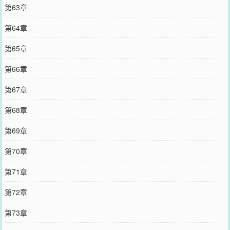
第63章
第64章
第65章
第66章
第67章
第68章
第69章
第70章
第71章
第72章
第73章