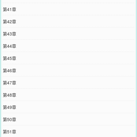
第41章
第42章
第43章
第44章
第45章
第46章
第47章
第48章
第49章
第50章
第51章