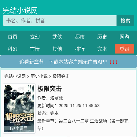
完结小说网
搜索
首页
玄幻
武侠
都市
历史
网游
科幻
言情
其他
排行
完本
登录
追看新章节，下载本站客户端无广告APP
↓↓↓
完结小说网
>
历史小说
> 极限突击
极限突击
作者：
洛寒沫
更新时间：2025-11-25 11:49:53
状态：完本
最新章节：
第二百八十二章 生活战场（第一部完
结）