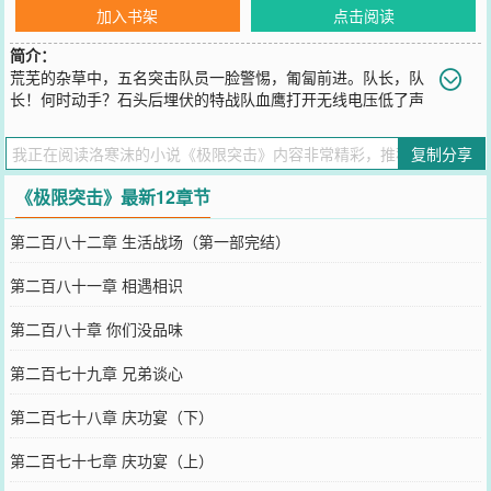
加入书架
点击阅读
简介：
荒芜的杂草中，五名突击队员一脸警惕，匍匐前进。队长，队
长！何时动手？石头后埋伏的特战队血鹰打开无线电压低了声
音道。给老子闭嘴，全体待命！不再开启无线电信号，完毕！冷锋尽
量压低声音。无线电信号的使用在此刻是格外危险的，他不想出什么
复制分享
意外！很快，天边泛起鱼肚白。这一时刻正是敌军机能反应最迟钝的
时候。血鹰，十点钟方向。击毙右侧机枪手！冷锋打开无线电命令
《极限突击》最新12章节
道。----------------
您要是觉得《
极限突击
》还不错的话请不要忘记向您QQ群和微博微信
第二百八十二章 生活战场（第一部完结）
里的朋友推荐哦！
第二百八十一章 相遇相识
第二百八十章 你们没品味
第二百七十九章 兄弟谈心
第二百七十八章 庆功宴（下）
第二百七十七章 庆功宴（上）