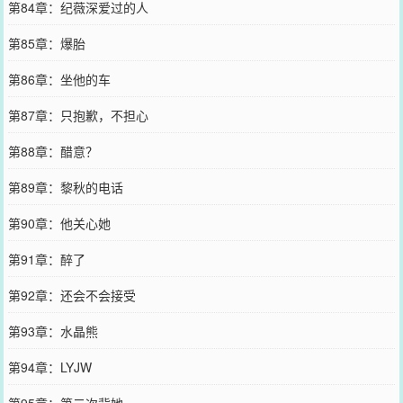
第84章：纪薇深爱过的人
第85章：爆胎
第86章：坐他的车
第87章：只抱歉，不担心
第88章：醋意？
第89章：黎秋的电话
第90章：他关心她
第91章：醉了
第92章：还会不会接受
第93章：水晶熊
第94章：LYJW