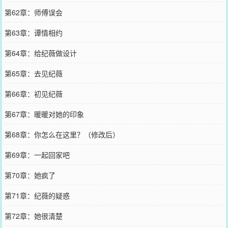
第62章：师傅误会
第63章：谭情相约
第64章：给纪薇做设计
第65章：去见纪薇
第66章：初见纪薇
第67章：暖暖对她的印象
第68章：你怎么在这里？（修改后）
第69章：一起回家吧
第70章：她疯了
第71章：纪薇的疑惑
第72章：她很清楚