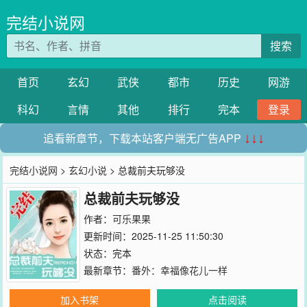
完结小说网
搜索
首页
玄幻
武侠
都市
历史
网游
科幻
言情
其他
排行
完本
登录
追看新章节，下载本站客户端无广告APP
↓↓↓
完结小说网
>
玄幻小说
> 总裁前夫玩够没
总裁前夫玩够没
作者：
可乐果果
更新时间：2025-11-25 11:50:30
状态：完本
最新章节：
番外：幸福像花儿一样
加入书架
点击阅读