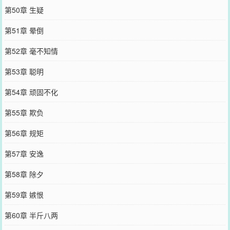
第50章 生疑
第51章 晕倒
第52章 毫不知情
第53章 聪明
第54章 顽固不化
第55章 欺负
第56章 规矩
第57章 安逸
第58章 除夕
第59章 嫉恨
第60章 半斤八两