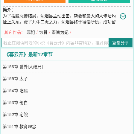
简介：
为了摆脱悲惨结局，沈烟昙主动出击，势要和最大的大佬陆灼
扯上关系。费了九牛二虎之力，沈烟昙终于得偿所愿，成功留
在了陆灼身边。可是……说好的只是合作各取所需呢？
其它作品：
罪妃
/
蚀骨
/
奉旨为妃
/
您要是觉得《
暮云开
》还不错的话请不要忘记向您QQ群和微博微信里
的朋友推荐哦！
复制分享
《暮云开》最新12章节
第156章 番外[大结局]
第155章 太子
第154章 吃醋
第153章 剖白
第152章 宅院
第151章 教育理念