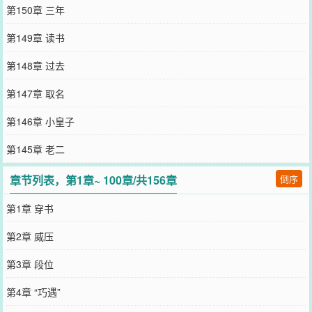
第150章 三年
第149章 读书
第148章 过去
第147章 取名
第146章 小皇子
第145章 老二
章节列表，第1章~ 100章/共156章
倒序
第1章 穿书
第2章 威压
第3章 段位
第4章 “巧遇”