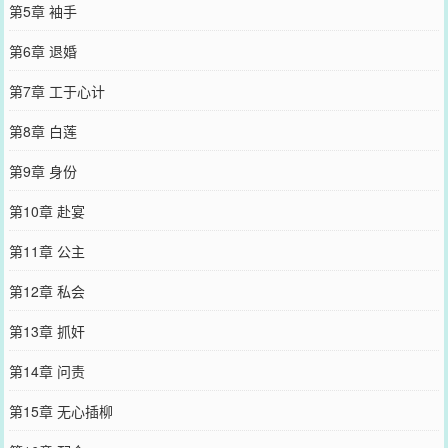
第5章 袖手
第6章 退婚
第7章 工于心计
第8章 白莲
第9章 身份
第10章 赴宴
第11章 公主
第12章 私会
第13章 抓奸
第14章 问责
第15章 无心插柳