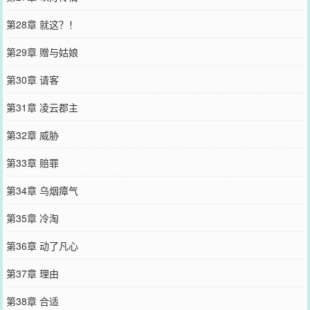
第28章 就这？！
第29章 赠与姑娘
第30章 请客
第31章 凌云郡主
第32章 威胁
第33章 赔罪
第34章 乌烟瘴气
第35章 冷淘
第36章 动了凡心
第37章 理由
第38章 合适