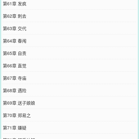
第61章 发疯
第62章 刺去
第63章 交代
第64章 春闱
第65章 自责
第66章 直觉
第67章 寺庙
第68章 遇险
第69章 送子娘娘
第70章 郑易之
第71章 嫌疑