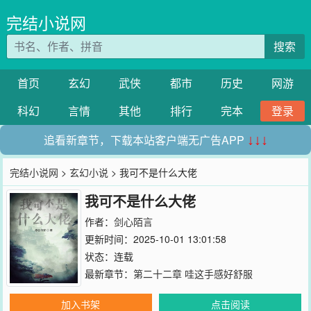
完结小说网
搜索
首页
玄幻
武侠
都市
历史
网游
科幻
言情
其他
排行
完本
登录
追看新章节，下载本站客户端无广告APP
↓↓↓
完结小说网
>
玄幻小说
> 我可不是什么大佬
我可不是什么大佬
作者：
剑心陌言
更新时间：2025-10-01 13:01:58
状态：连载
最新章节：
第二十二章 哇这手感好舒服
加入书架
点击阅读