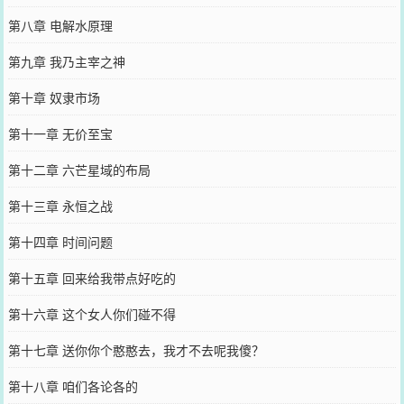
第八章 电解水原理
第九章 我乃主宰之神
第十章 奴隶市场
第十一章 无价至宝
第十二章 六芒星域的布局
第十三章 永恒之战
第十四章 时间问题
第十五章 回来给我带点好吃的
第十六章 这个女人你们碰不得
第十七章 送你你个憨憨去，我才不去呢我傻？
第十八章 咱们各论各的