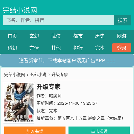
完结小说网
搜索
首页
玄幻
武侠
都市
历史
网游
科幻
言情
其他
排行
完本
登录
追看新章节，下载本站客户端无广告APP
↓↓↓
完结小说网
>
玄幻小说
> 升级专家
升级专家
作者：
暗魔师
更新时间：2025-11-06 19:23:57
状态：完本
最新章节：
第五百八十五章 最终之章（大结局）
加入书架
点击阅读