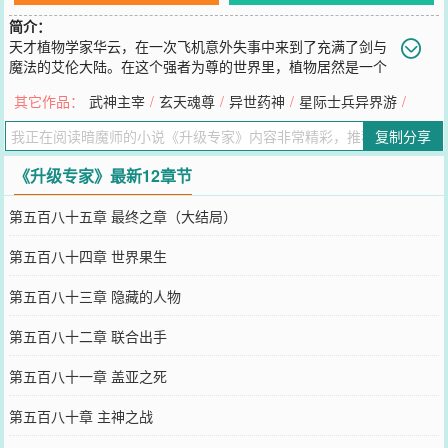
简介：
天才植物学家华云，在一次飞机意外失事中来到了充满了剑与
魔法的艾伦大陆。在这个强者为尊的世界里，植物居然是一个
武者必不可少的升级物品，而在这个神赐果实极为稀少的大陆，植师
其它作品：
武神主宰
/
玄天魂尊
/
异世药神
/
星际士兵异界游
/
则更是比巨龙还要稀有的存在。且看身为天才植物学家的华云，如何
利用地球植物学知识，将整个大陆玩转于手掌之中！【异界升级专
复制分享
家，不必苦练多少年，一招让你得成仙】
您要是觉得《
升级专家
》还不错的话请不要忘记向您QQ群和微博微信
《升级专家》最新12章节
里的朋友推荐哦！
第五百八十五章 最终之章（大结局）
第五百八十四章 世界果生
第五百八十三章 隐藏的人物
第五百八十二章 联合出手
第五百八十一章 盖亚之死
第五百八十章 主神之战