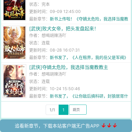
状态：完本
更新时间：09-09 12:45:00
最新章节：
新书上传啦！《夺嫡太危险，我选择当魔教
教
[武侠]败犬女帝，把头发盘起来！
作者：
想喝胡辣汤吖
状态：连载
更新时间：08-28 16:07:31
最新章节：
新书发了，《人在租界，我的岳父是军阀》
[武侠]夺嫡太危险，我选择当魔教教主
作者：
想喝胡辣汤吖
状态：连载
更新时间：10-24 15:50:46
最新章节：
新书发了，《让你敌后搞科研，封狼居胥什
么鬼》
1/1
1
↓↓↓
追看新章节，下载本站客户端无广告APP