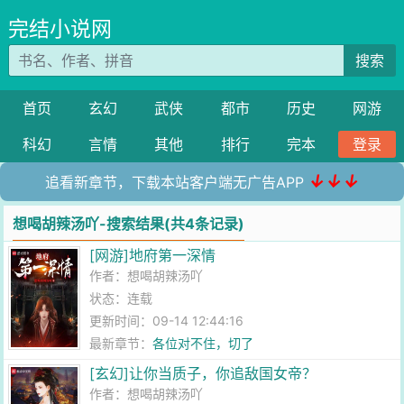
完结小说网
搜索
首页
玄幻
武侠
都市
历史
网游
科幻
言情
其他
排行
完本
登录
↓↓↓
追看新章节，下载本站客户端无广告APP
想喝胡辣汤吖-搜索结果(共4条记录)
[网游]地府第一深情
作者：
想喝胡辣汤吖
状态：连载
更新时间：09-14 12:44:16
最新章节：
各位对不住，切了
[玄幻]让你当质子，你追敌国女帝？
作者：
想喝胡辣汤吖