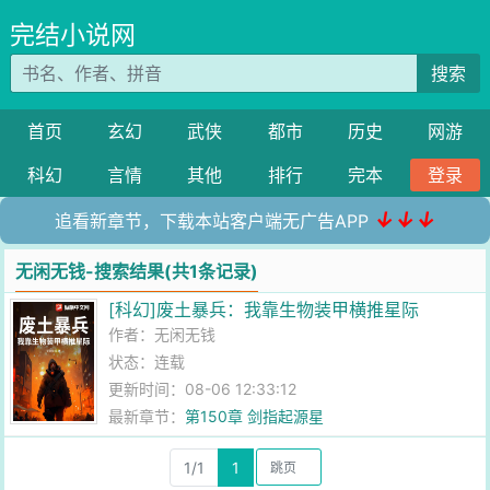
完结小说网
搜索
首页
玄幻
武侠
都市
历史
网游
科幻
言情
其他
排行
完本
登录
↓↓↓
追看新章节，下载本站客户端无广告APP
无闲无钱-搜索结果(共1条记录)
[科幻]废土暴兵：我靠生物装甲横推星际
作者：
无闲无钱
状态：连载
更新时间：08-06 12:33:12
最新章节：
第150章 剑指起源星
1/1
1