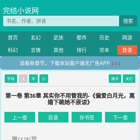
完结小说网
搜索
首页
玄幻
武侠
都市
历史
网游
科幻
言情
其他
排行
完本
登录
追看新章节，下载本站客户端无广告APP
↓↓↓
字体
大
中
小
换手
关灯
第一卷 第36章 其实你不用管我的-《偏爱白月光，离
婚下跪她不原谅》
上一章
目录
存书签
下一章
第(1/3)页