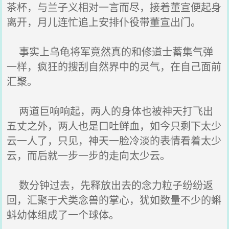
茶杯，与兰子义相对一言而尽，接着董宣便起身
离开，月儿连忙追上安排仆役带董宣出门。
事实上乌龟将军竟然真的和修道士蓄集气弹
一样，疯狂的搜刮自然界中的灵气，在自己面前
汇聚。
两道巨响响起，两人的身体也被神天打飞出
五丈之外，两人也是口吐鲜血，如今只剩下太少
云一人了，只见，神天一脸冷淡的表情看着太少
云，而后就一步一步的走向太少云。
数分钟过去，先释放出去的念力粒子纷纷返
回，汇聚于犬类念兽的掌心，犹如数量不少的蝌
蚪幼体组成了一个球体。