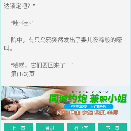
达锁定吧？”
“哇~哇~”
院中，有只乌鸦突然发出了婴儿夜啼般的嚎
叫。
“糟糕，它们要回来了！”
第(1/3)页
上一章
目录
存书签
下一章