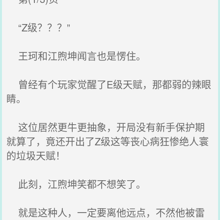
“Z级？？？”
王珂和江煦坤闻言也是愣住。
曾经有个玩家觉醒了E级天赋，那都弱的辣眼
睛。
这位居然更牛更抽象，开局没有新手保护期
就算了，竟还开出了Z级这等丧心病狂惨绝人寰
的垃圾天赋！
此刻，江煦坤笑都不想笑了。
就是这种人，一定要离他远点，不然他被雷