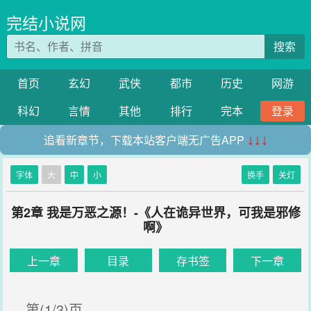
完结小说网
搜索
首页
玄幻
武侠
都市
历史
网游
科幻
言情
其他
排行
完本
登录
追看新章节，下载本站客户端无广告APP
↓↓↓
字体
大
中
小
换手
关灯
第2章 我是万恶之源！-《人在诡异世界，可我是邪修
啊》
上一章
目录
存书签
下一章
第(1/3)页