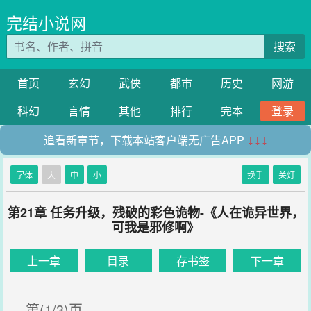
完结小说网
搜索
首页
玄幻
武侠
都市
历史
网游
科幻
言情
其他
排行
完本
登录
追看新章节，下载本站客户端无广告APP
↓↓↓
字体
大
中
小
换手
关灯
第21章 任务升级，残破的彩色诡物-《人在诡异世界，
可我是邪修啊》
上一章
目录
存书签
下一章
第(1/3)页