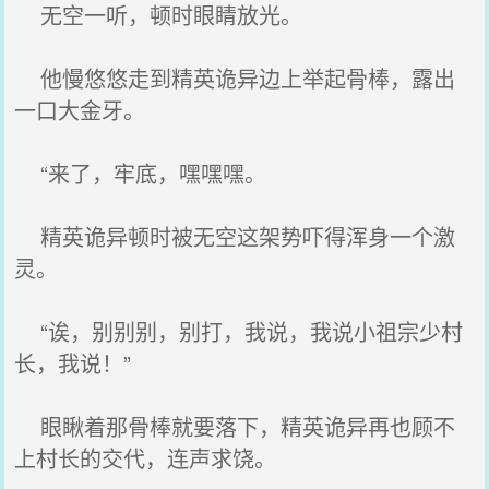
无空一听，顿时眼睛放光。
他慢悠悠走到精英诡异边上举起骨棒，露出
一口大金牙。
“来了，牢底，嘿嘿嘿。
精英诡异顿时被无空这架势吓得浑身一个激
灵。
“诶，别别别，别打，我说，我说小祖宗少村
长，我说！”
眼瞅着那骨棒就要落下，精英诡异再也顾不
上村长的交代，连声求饶。