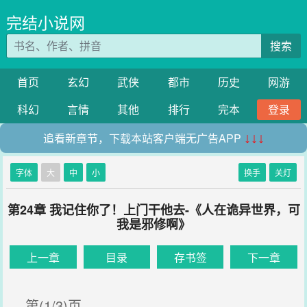
完结小说网
搜索
首页
玄幻
武侠
都市
历史
网游
科幻
言情
其他
排行
完本
登录
追看新章节，下载本站客户端无广告APP
↓↓↓
字体
大
中
小
换手
关灯
第24章 我记住你了！上门干他去-《人在诡异世界，可
我是邪修啊》
上一章
目录
存书签
下一章
第(1/3)页