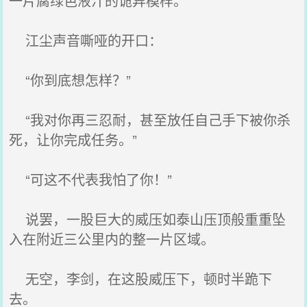
一片腐绿色液汁的诡异模样。
江尘声音嘶哑的开口：
“你到底想怎样？”
“我对你再三忍耐，甚至放任自己手下被你杀
死，让你完成任务。”
“可这不代表我怕了你！”
说罢，一股巨大的威压如泰山压顶般重重坠
入在附近三公里内的整一片区域。
无空，李剑，在这股威压下，顿时半跪下
去。