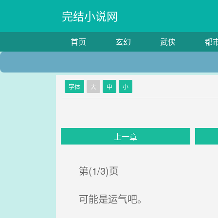
完结小说网
首页
玄幻
武侠
都
字体
大
中
小
上一章
第(1/3)页
可能是运气吧。