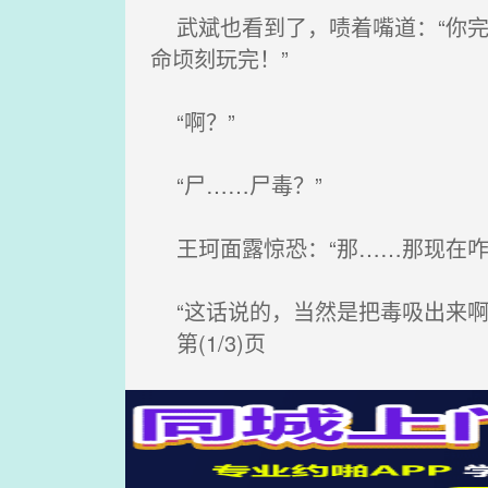
武斌也看到了，啧着嘴道：“你完
命顷刻玩完！”
“啊？”
“尸……尸毒？”
王珂面露惊恐：“那……那现在咋
“这话说的，当然是把毒吸出来啊
第(1/3)页