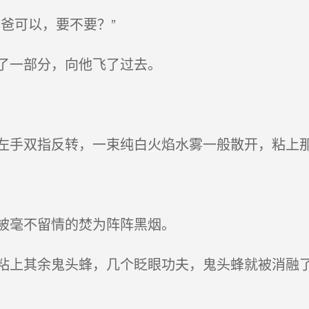
爸可以，要不要？”
了一部分，向他飞了过去。
手双指反转，一束纯白火焰水雾一般散开，粘上
被毫不留情的焚为阵阵黑烟。
上其余鬼头蜂，几个眨眼功夫，鬼头蜂就被消融