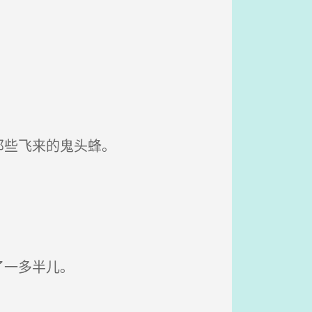
那些飞来的鬼头蜂。
了一多半儿。