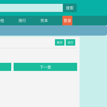
搜索
其他
排行
完本
登录
换手
关灯
下一章