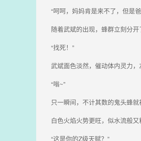
“呵呵，妈妈肯是来不了，但是爸
随着武斌的出现，蜂群立刻分开
“找死！”
武斌面色淡然，催动体内灵力，左
“嗡~”
只一瞬间，不计其数的鬼头蜂就
白色火焰火势更旺，似水流般又粘
“这是你的Z级天赋？”