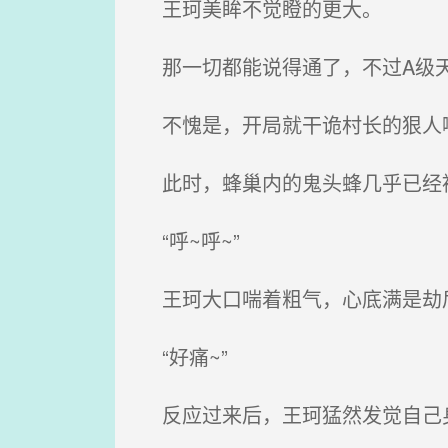
王珂美眸不觉瞪的更大。
那一切都能说得通了，不过A级天
不愧是，开局就干诡村长的狠人
此时，蜂巢内的鬼头蜂几乎已经被
“呼~呼~”
王珂大口喘着粗气，心底满是劫
“好痛~”
反应过来后，王珂猛然发觉自己身