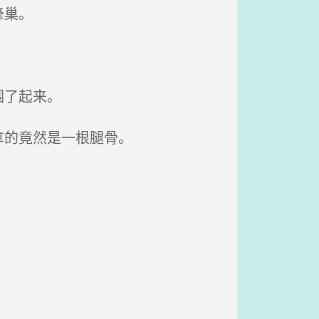
蜂巢。
围了起来。
拿的竟然是一根腿骨。