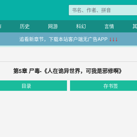
市
历史
网游
科幻
言情
追看新章节，下载本站客户端无广告APP
↓↓↓
第5章 尸毒-《人在诡异世界，可我是邪修啊》
目录
存书签